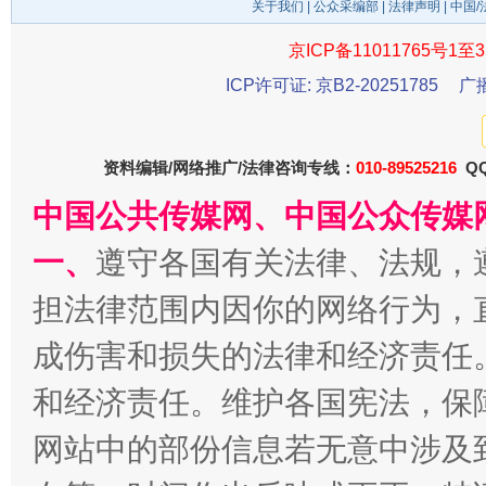
关于我们
|
公众采编部
|
法律声明
| 中国
京ICP备11011765号1至3
ICP许可证: 京B2-20251785
广
资料编辑/网络推广/法律咨询专线：
010-89525216
QQ
揭开“小金库”的免责幌子
中国公共传媒网、中国公众传媒
一、
遵守各国有关法律、法规，
担法律范围内因你的网络行为，
成伤害和损失的法律和经济责任
和经济责任。维护各国宪法，保
网站中的部份信息若无意中涉及
受贿1.44亿！段成刚被判无期
从幼儿