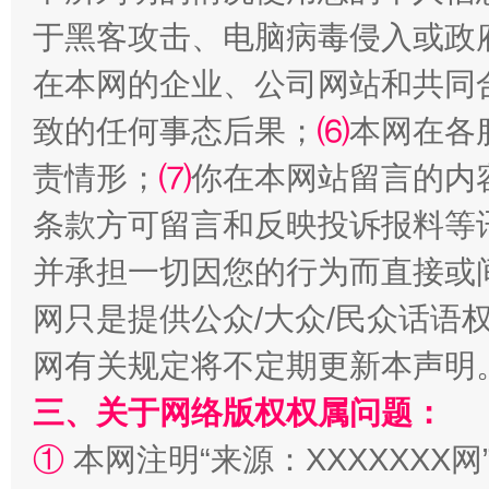
于黑客攻击、电脑病毒侵入或政
在本网的企业、公司网站和共同
阿坝州三大球赛在茂县开幕
规模最
致的任何事态后果；
⑹
本网在各
责情形；
⑺
你在本网站留言的内
条款方可留言和反映投诉报料等
并承担一切因您的行为而直接或
网只是提供公众/大众/民众话语
网有关规定将不定期更新本声明
国家大学科技园优化重塑工作
三、关于网络版权权属问题：
①
本网注明“来源：XXXXXXX网