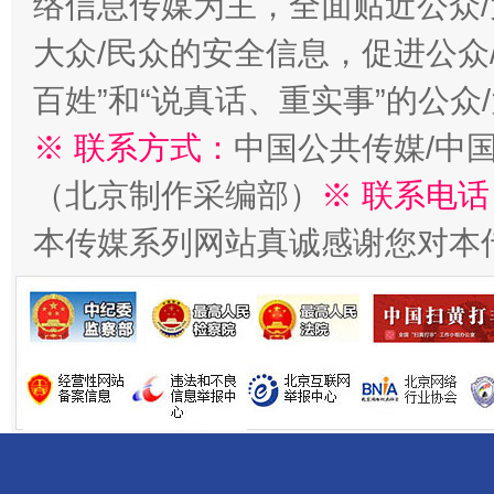
络信息传媒为主，全面贴近公众/
大众/民众的安全信息，促进公众
百姓”和“说真话、重实事”的公众
※ 联系方式：
中国公共传媒/中
揭开“小金库”的免责幌子
（北京制作采编部）
※ 联系电话
本传媒系列网站真诚感谢您对本
受贿1.44亿！段成刚被判无期
从幼儿