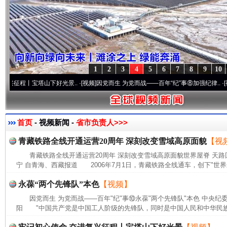
1
2
3
4
5
6
7
8
9
10
程丨宝塔山下好光景..
·[视频]
因党而生 为党而战——百年“纪”事⑧加强纪律..
·[视频]
牢
首页
- 视频新闻 -
省市负责人>>>
青藏铁路全线开通运营20周年 深刻改变雪域高原面貌
【视
青藏铁路全线开通运营20周年 深刻改变雪域高原面貌世界屋脊 天路
宁 自青海、西藏报道 2006年7月1日，青藏铁路全线通车，创下"世界
永葆“两个先锋队”本色
【视频】
因党而生 为党而战——百年"纪"事⑩永葆"两个先锋队"本色 中央纪
阳 "中国共产党是中国工人阶级的先锋队，同时是中国人民和中华民族的