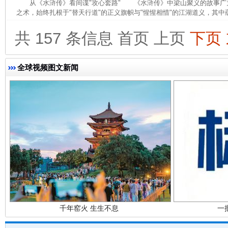
从《水浒传》看间谍"攻心套路" 《水浒传》中梁山聚义的故事广
之术，始终扎根于"替天行道"的正义旗帜与"惺惺相惜"的江湖道义，其中蕴
共 157 条信息
首页
上页
下页
东山县通报“牛蛙产品抗生素超标问题”
法
全球视频图文新闻
千年窑火 生生不息
一