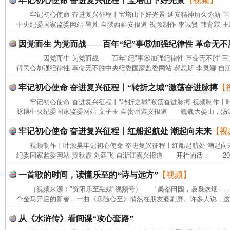
牢记初心使命 奋进复兴征程丨宝塔山下好光景
【视频】
牢记初心使命 奋进复兴征程丨宝塔山下好光景 延安精神历久弥新 
中央纪委国家监委网站 瞿芃 自陕西延安报道 视频制作 李诚贤 韩育霖 王
因党而生 为党而战——百年“纪”事⑧加强纪律性 革命无不
因党而生 为党而战——百年"纪"事⑧加强纪律性 革命无不胜"三
得民心加强纪律性 革命无不胜中央纪委国家监委网站 郝思斯 李灵娜 自江
牢记初心使命 奋进复兴征程丨“转折之城”激荡奋进脉搏
【
牢记初心使命 奋进复兴征程丨"转折之城"激荡奋进脉搏 视频制作丨叶
脉搏中央纪委国家监委网站 文子玉 自贵州遵义报道 巍巍大娄山，汤汤
牢记初心使命 奋进复兴征程丨红船起航处 潮起向未来
【视
完善运行机制助力责任有效落实
一纸欠条
视频制作丨叶源昊牢记初心使命 奋进复兴征程丨红船起航处 潮起向
纪委国家监委网站 黄秋霞 刘廷飞 自浙江嘉兴报道 开栏的话： 202
一首歌的时间，读懂乐至的“诗与远方”
【视频】
（视频来源："资阳乐至融媒"视频号） "桑都田园，袅袅炊烟…
个金马开启的新春，一曲《乐随心至》悄然在朋友圈刷屏。许多人说，这首
从《水浒传》看间谍“攻心套路”