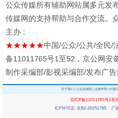
公众传媒所有辅助网站属多元发
传媒网的支持帮助与合作交流。
主办 :
完善运行机制助力责任有效落实
一纸欠条
★★★★★
中国/公众/公共/全民/
备11011765号1至52，京公网安备：
制作采编部/影视采编部/发布广告
关于我们
|
公众采编部
|
法律声明
| 中国
京ICP备11011765号1至3
ICP许可证: 京B2-20251785
广
东山县通报“牛蛙产品抗生素超标问题”
法