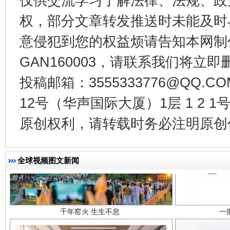
仅供交流学习了解法律、法规、政
东山县通报“牛蛙产品抗生素超标问题”
法
权，部分文章转发推送时未能及时
意侵犯到您的权益烦请告知本网制作采编
GAN160003，请联系我们将立即删
投稿邮箱：3555333776@QQ
12号（华声国际大厦）1层 1 2
原创权利，请转载时务必注明原创作
千年窑火 生生不息
一
全球视频图文新闻