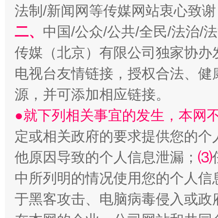
法制/新闻网等传媒网站衷心致谢
二、
中国/公众/公共/全民/法治
揭开“小金库”的免责幌子
传媒（北京）有限公司独家协办
电视台友情链接，授权合法、健
源，并可添加相应链接。
●就下列相关事宜的发生，本网
定或相关政府的要求提供您的个
他原因导致的个人信息泄漏；
⑶
受贿1.44亿！段成刚被判无期
从幼儿
中所列明的情况使用您的个人信
于黑客攻击、电脑病毒侵入或政