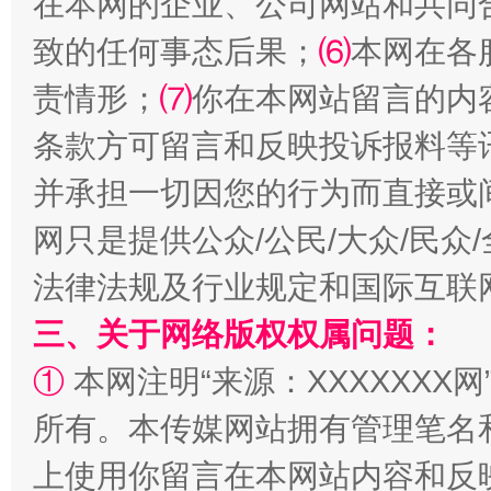
在本网的企业、公司网站和共同
致的任何事态后果；
⑹
本网在各
责情形；
⑺
你在本网站留言的内
条款方可留言和反映投诉报料等
全民健身五年计划来了！等你上场
并承担一切因您的行为而直接或
网只是提供公众/公民/大众/民
法律法规及行业规定和国际互联
三、关于网络版权权属问题：
①
本网注明“来源：XXXXXXX网
所有。本传媒网站拥有管理笔名
阿坝州三大球赛在茂县开幕
规模最
上使用你留言在本网站内容和反