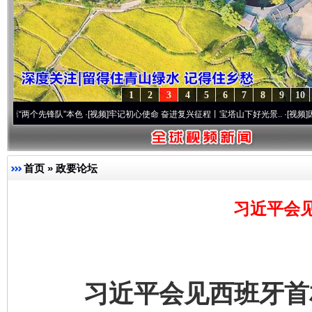
1
2
3
4
5
6
7
8
9
10
先锋队”本色
·[视频]
牢记初心使命 奋进复兴征程丨宝塔山下好光景..
·[视频]
因党而生 为党
首页
»
政要论坛
习近平会
习近平会见西班牙首