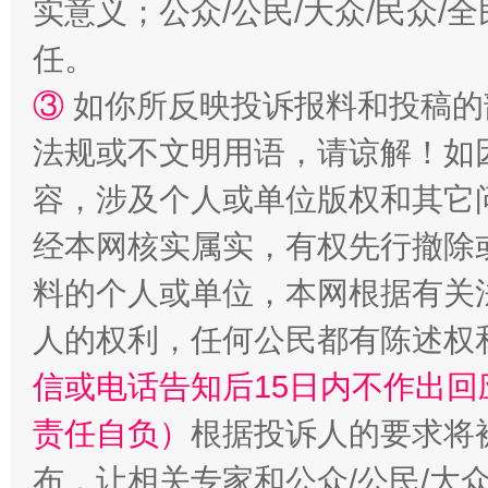
实意义；公众/公民/大众/民众
扯下公款旅游的“隐身衣”
如何以同
任。
③
如你所反映投诉报料和投稿的
法规或不文明用语，请谅解！如
容，涉及个人或单位版权和其它
经本网核实属实，有权先行撤除
料的个人或单位，本网根据有关
人的权利，任何公民都有陈述权
“蜀中异人”王建安的艺术幻境
信或电话告知后15日内不作出
责任自负）
根据投诉人的要求将
布，让相关专家和公众/公民/大