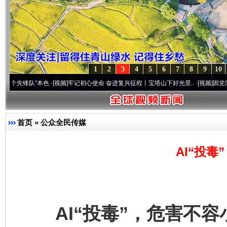
1
2
3
4
5
6
7
8
9
10
队”本色
·[视频]
牢记初心使命 奋进复兴征程丨宝塔山下好光景..
·[视频]
因党而生 为党而战
首页
»
公众全民传媒
AI“投
AI“投毒”，危害不容