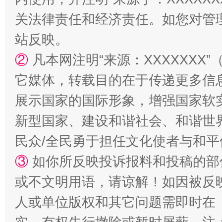
关法律责任和经济责任。如您对管
站反映。
②
凡本网注明“来源：XXXXXX
它媒体，转载目的在于传递更多信
国家大学科技园优化重塑工作
展示国家的国际形象，增强国家软
新型国家、建设和谐社会、和谐世界
民众/全民勇于担任文化使者与和
③
如你所反映投诉报料和投稿的部
或不文明用语，请谅解！如因被反
人或单位版权和其它问题需即时在
扯下公款旅游的“隐身衣”
如何以同