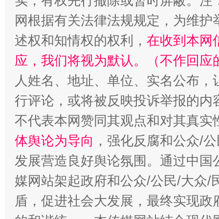
实，有权先行撤除或暂时屏蔽。注
网根据有关法律法规规定，为维护
述权和知情权的权利，
在收到本网
应，我们将视为默认。（不作回应
人姓名、地址、单位、实名公布，让
行评论，或将被反映投诉举报的内
不代表本网赞同其观点和对其真实
“蜀中异人”王建安的艺术幻境
体舆论为导向
，强化反腐和公众/公
发展营造良好舆论氛围。通过中国公
媒网站架起政府和公众/公民/大众
盾，促进社会大发展，最终实现政府