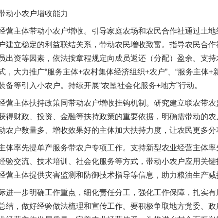
动小农户增收能力
营主体带动小农户增收。引导家庭农场和农民合作社通过土地
户建立稳定的利益联结关系，带动农民增收致富。指导农民合作
员出资等因素，依法按章程规定向成员返还（分配）盈余。支持
，大力推广“服务主体+农村集体经济组织+农户”、“服务主体+
装备等引入小农户。持续开展“农垦社会化服务+地方”行动。
营主体扶持政策同带动农户增收挂钩机制。研究建立联农带农
实
一纸欠条伤亲情 巡回调解促和解..
获得财政、投资、金融等扶持政策的重要依据，明确需带动的农
动农户数量多、增收效果好的主体加大扶持力度，让农民更多分
体率先提单产服务带农户专项工作。支持新型农业经营主体率
经验交流、技术培训、社会化服务等方式，带动小农户应用关键
经营主体提供灾害监测和防御技术指导等信息，助力粮油生产减
进一步明确工作重点，细化责任分工，强化工作保障，扎实有
总结，做好经验做法梳理和宣传工作。要积极争取地方党委、政