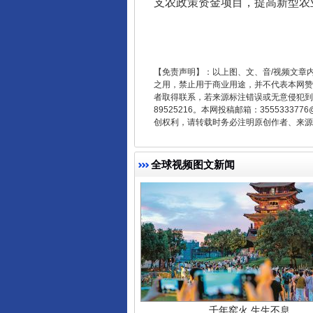
支农政策资金项目，提高新型农
东山县通报“牛蛙产品抗生素超标问
【免责声明】：以上图、文、音/视频文章
之用，禁止用于商业用途，并不代表本网赞
者取得联系，若来源标注错误或无意侵犯到您的
89525216。本网投稿邮箱：355533
创权利，请转载时务必注明原创作者、来源：
全球视频图文新闻
千年窑火 生生不息