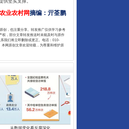
提供坚实支撑。
农业农村网
摘编
：
亓荃鹏
让核能赋能千行百业
重原创，也注重分享。转发推广仅供学习参考
产权，部分文章转发推送时未能及时与原作
联系我们将立即删除或更正。电话：010-
2 1号。本网原创文章欢迎转载，为尊重和维护原
从数据变化看反腐深化