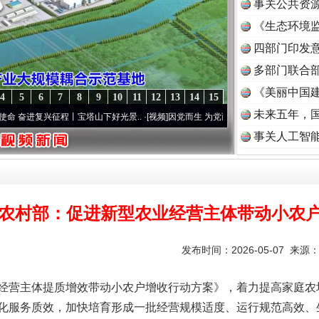
事关公共资
《生态环境监
读
四部门印发
多部门联合部
《美丽中国建
4
5
6
7
8
9
10
11
12
13
14
15
未来五年，
兴征程丨宝塔山下好光景..
·[视频]
因党而生 为党而战——百年“纪”事⑧加强纪律..
·[视频
事关人工智
农村部：促进新型农业经营主体带动小农
发布时间：2026-05-07 来源
营主体提质增效带动小农户增收行动方案》，着力提高家庭农
化服务质效，加快培育形成一批经营规模适度、运行规范高效、