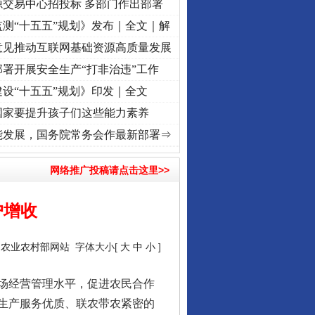
源交易中心招投标 多部门作出部署
测“十五五”规划》发布｜全文｜解
意见推动互联网基础资源高质量发展
署开展安全生产“打非治违”工作
设“十五五”规划》印发｜全文
国家要提升孩子们这些能力素养
]
牢记初心使命 奋进复兴征程丨“转折之城”激荡..
·[视频]
牢记初心使命 奋进复兴征程丨红
能发展，国务院常务会作最新部署⇒
网络推广投稿请点击这里>>
户增收
：
农业农村部网站
字体大小[
大
中
小
]
场经营管理水平，促进农民合作
生产服务优质、联农带农紧密的