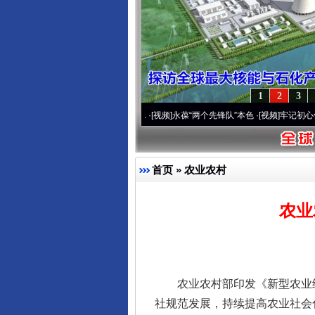
1
2
3
0周年 深刻改变雪域高原..
·[视频]
永葆“两个先锋队”本色
·[视频]
牢记初心使命 奋进复
首页
»
农业农村
农业
农业农村部印发《新型农业经
社规范发展，持续提高农业社会