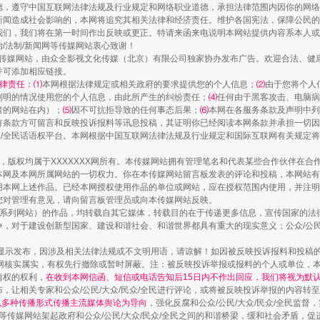
德，遵守中国互联网法律法规及行业规定和网络职业道德，承担法律范围内因你的网络
新闻造成社会影响的，本网将追究其相关法律和经济责任。维护各国宪法，保障公民的
规模最大的光氢储一体化项目
我们，我们将在第一时间作出反映或更正。特请来函来电说明本网站提供内容系本人或
治/法制/新闻网等传媒网站衷心致谢！
新闻网等传媒网站，由众全影视文化传媒（北京）有限公司独家协办发布广告。欢迎合法、
并可添加相应链接。
律责任：⑴
本网根据法律规定或相关政府的要求提供您的个人信息；
⑵
由于您将个人
列明的情况使用您的个人信息，由此所产生的纠纷责任；
⑷
任何由于黑客攻击、电脑病
者的网站在内）；
⑸
因不可抗拒导致的任何事态后果；
⑹
本网在各服务条款及声明中列
有条款方可留言和反映投诉报料等讯息投稿，其证明你已经阅读本网条款并承担一切因
民众/全民话语权平台。本网根据中国互联网法律法规及行业规定和国际互联网有关规定
作品，版权均属于XXXXXXX网所有。本传媒网站拥有管理笔名和代表某些合作伙伴在
本网及本网所属网站的一切权力。你在本传媒网站留言板发表的评论和投稿，本网站有
本网上述作品。已经本网授权使用作品的单位或网站，应在授权范围内使用，并注明“来
您对管理有意见，请向留言板管理员或向本传媒网站反映。
本传媒系列网站）的作品，均转载自其它媒体，转载目的在于传递更多信息，宣传国家的
镜头丨大暑三秋近
，对于建设创新型国家、建设和谐社会、和谐世界都具有重大的现实意义；公众/公民/
显示发布，因涉及相关法律法规或不文明用语，请谅解！如因被反映投诉报料和投稿
网核实属实，有权先行撤除或暂时屏蔽。注：被反映投诉举报或报料的个人或单位，
情权的权利，
在收到本网信函、短信或电话告知后15日内不作出回应，我们将视为默
，让相关专家和公众/公民/大众/民众/全民进行评论，或将被反映投诉举报的内容转
网以多种传播形式传播主流媒体舆论为导向
，强化反腐和公众/公民/大众/民众/全民监
等传媒网站架起政府和公众/公民/大众/民众/全民之间的和谐桥梁，缓和社会矛盾，