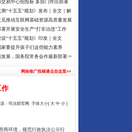
源交易中心招投标 多部门作出部署
测“十五五”规划》发布｜全文｜解
意见推动互联网基础资源高质量发展
署开展安全生产“打非治违”工作
设“十五五”规划》印发｜全文
国家要提升孩子们这些能力素养
视频]
牢记初心使命 奋进复兴征程丨“转折之城”激荡..
·[视频]
牢记初心使命 奋进复兴征程
能发展，国务院常务会作最新部署⇒
网络推广投稿请点击这里>>
工作
来源：
司法部官网
字体大小[
大
中
小
]
营商环境，规范行政执法公示行