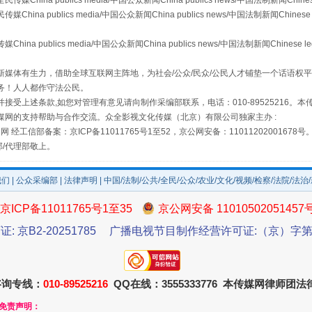
a publics media/中国公众新闻China publics news/中国法制新闻Chinese
 publics media/中国公众新闻China publics news/中国法制新闻Chinese 
publics media/中国公众新闻China publics news/中国法制新闻Chinese l
媒体有生力，借助全球互联网主阵地，为社会/公众/民众/公民人才铺垫一个话语权平
务！人人都作守法公民。
接受上述条款,如您对管理有意见请向制作采编部联系，电话：010-89525216。
媒网的支持帮助与合作交流。众全影视文化传媒（北京）有限公司独家主办 :
网 经工信部备案：京ICP备11011765号1至52，京公网安备：11011202001678号
部/代理部敬上。
场
事关残疾人未来5年
我们
|
公众采编部
|
法律声明
| 中国/法制/公共/全民/公众/农业/文化/视频/检察/法院/法治
京ICP备11011765号1至35
京公网安备 11010502051457
证: 京B2-20251785
广播电视节目制作经营许可证:（京）字第3
咨询专线：
010-89525216
QQ在线：3555333776 本传媒网律师团
和免责声明：