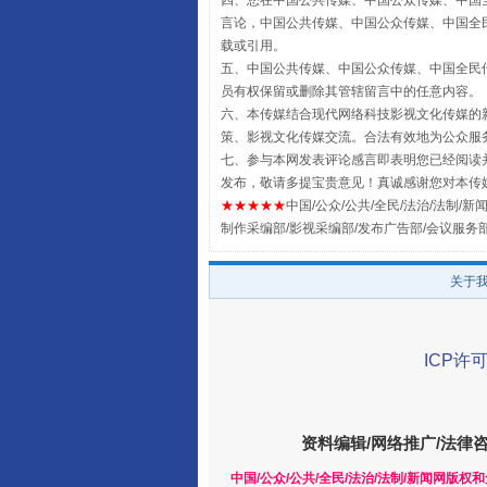
四、您在中国公共传媒、中国公众传媒、中国全民传媒Chin
言论，中国公共传媒、中国公众传媒、中国全民传媒China
载或引用。
五、中国公共传媒、中国公众传媒、中国全民传媒China 
员有权保留或删除其管辖留言中的任意内容。
六、本传媒结合现代网络科技影视文化传媒的新
策、影视文化传媒交流。合法有效地为公众服
七、参与本网发表评论感言即表明您已经阅读并
发布，敬请多提宝贵意见！真诚感谢您对本传
★★★★★
中国/公众/公共/全民/法治/法制/新闻
制作采编部/影视采编部/发布广告部/会议服务
全民健身五年计划来了！等你上
关于
ICP许可
资料编辑/网络推广/法律
中国/公众/公共/全民/法治/法制/新闻网版权