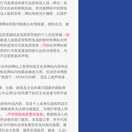
行为直接或间接引起的给他人或（单位）造
言论自由和新闻自由。本传媒网站中的部份
走走走！国家喊你健身啦
法人版权所有，网站有权先行撤除，以保护
健康网站和报刊电视台友情链接，授权合法、健
信息泄漏或其他原因导致的个人信息泄漏；
⑶
毒侵入或政府管制而造成的暂时性网站关闭
明的使用方式或免责情形；
⑺
你在本网站留
您的行为而直接或间接引起的法律责任，与
将不定期更新本声明。
合作伙伴的网站上使用你留言在本网站内容和反
权在网站内转载或修改引用。但未经本网授
源于：XXXXXXX网”。违反上述声明者，
法律、法规、政策及文化和展示国家的国际形
山西：不断增强治理腐败综合效能
大众/民众/全民勇于担任文化使者与和平使
的部份作品内容，涉及个人或单位版权和其它
本网根据有关法律法规规定，为维护举报人和
认。（不作回应的其责任自负）
根据投诉人的
至所涉相关部门领导。未加盖公章，并不代表
督，实为中国向全球发展营造良好舆论氛围。通
促进社会大发展，最终实现政府、媒体、公众/