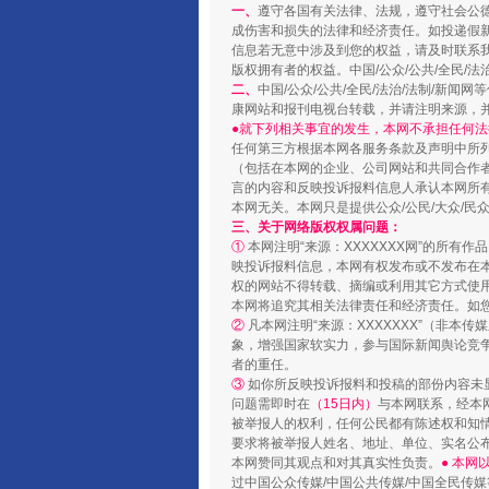
一、
遵守各国有关法律、法规，遵守社会公
成伤害和损失的法律和经济责任。如投递假
阿坝州三大球赛在茂县开幕
信息若无意中涉及到您的权益，请及时联系
版权拥有者的权益。中国/公众/公共/全民/法
二、
中国/公众/公共/全民/法治/法制/
康网站和报刊电视台转载，并请注明来源，
●就下列相关事宜的发生，本网不承担任何法
任何第三方根据本网各服务条款及声明中所
（包括在本网的企业、公司网站和共同合作
言的内容和反映投诉报料信息人承认本网所
本网无关。本网只是提供公众/公民/大众/
三、关于网络版权权属问题：
①
本网注明“来源：XXXXXXX网”的所有
映投诉报料信息，本网有权发布或不发布在
权的网站不得转载、摘编或利用其它方式使用
本网将追究其相关法律责任和经济责任。如
②
凡本网注明“来源：XXXXXXX”（非
国家大学科技园优化重塑工作
象，增强国家软实力，参与国际新闻舆论竞争
者的重任。
③
如你所反映投诉报料和投稿的部份内容未
问题需即时在
（15日内）
与本网联系，经本
被举报人的权利，任何公民都有陈述权和知
要求将被举报人姓名、地址、单位、实名公布
本网赞同其观点和对其真实性负责。
● 本
过中国公众传媒/中国公共传媒/中国全民传媒