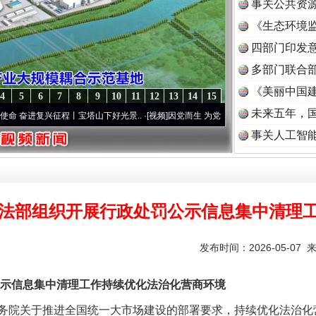
事关公共资
《生态环境监
读
四部门印发
多部门联合部
《美丽中国建
4
5
6
7
8
9
10
11
12
13
14
15
未来五年，
复兴征程丨宝塔山下好光景..
·[视频]
因党而生 为党而战——百年“纪”事⑧加强纪律..
·[
事关人工智
法部组织开展行政处罚公示信息集中清理
发布时间：2026-05-07 
信息集中清理工作持续优化法治化营商环境
院关于推进全国统一大市场建设的部署要求，持续优化法治化