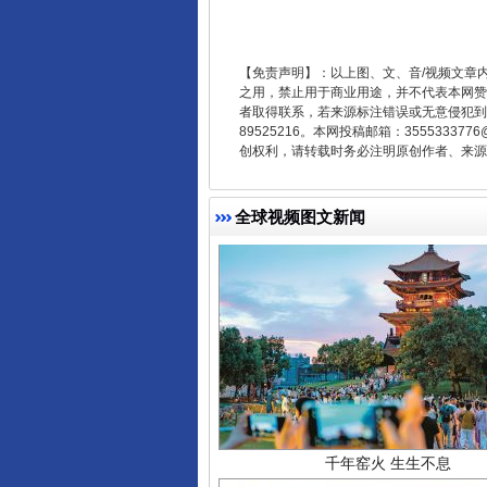
东山县通报“牛蛙产品抗生素超标问
【免责声明】：以上图、文、音/视频文章
之用，禁止用于商业用途，并不代表本网赞
者取得联系，若来源标注错误或无意侵犯到您的
89525216。本网投稿邮箱：355533
创权利，请转载时务必注明原创作者、来源：
全球视频图文新闻
千年窑火 生生不息