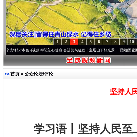
1
2
3
4
5
6
7
8
9
10
”本色
·[视频]
牢记初心使命 奋进复兴征程丨宝塔山下好光景..
·[视频]
因党而生 为党而战
首页
»
公众论坛/评论
坚持人
学习语丨坚持人民至上