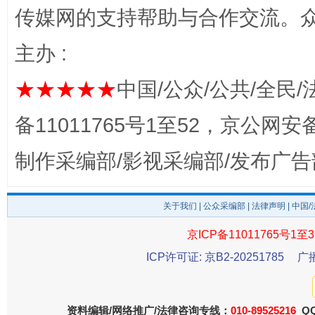
传媒网的支持帮助与合作交流。
主办 :
完善运行机制助力责任有效落实
一纸欠条
★★★★★
中国/公众/公共/全民/
备11011765号1至52，京公网安备：
制作采编部/影视采编部/发布广告
关于我们
|
公众采编部
|
法律声明
| 中国
京ICP备11011765号1至3
东山县通报“牛蛙产品抗生素超标问题”
法
ICP许可证: 京B2-20251785
广
资料编辑/网络推广/法律咨询专线：
010-89525216
QQ