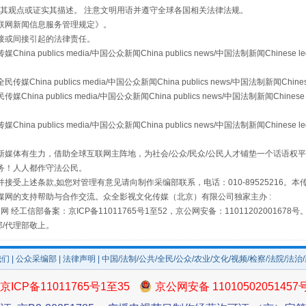
s等传媒网站同意其观点或证实其描述。 注意文明用语并遵守全球各国相关法律法规。
联网新闻信息服务管理规定
》。
接或间接引起的法律责任。
publics media/中国公众新闻China publics news/中国法制新闻Chinese l
a publics media/中国公众新闻China publics news/中国法制新闻Chinese
 publics media/中国公众新闻China publics news/中国法制新闻Chinese 
publics media/中国公众新闻China publics news/中国法制新闻Chinese l
场
事关残疾人未来5年
媒体有生力，借助全球互联网主阵地，为社会/公众/民众/公民人才铺垫一个话语权平
务！人人都作守法公民。
接受上述条款,如您对管理有意见请向制作采编部联系，电话：010-89525216。
媒网的支持帮助与合作交流。众全影视文化传媒（北京）有限公司独家主办 :
网 经工信部备案：京ICP备11011765号1至52，京公网安备：11011202001678号
部/代理部敬上。
我们
|
公众采编部
|
法律声明
| 中国/法制/公共/全民/公众/农业/文化/视频/检察/法院/法治
京ICP备11011765号1至35
京公网安备 11010502051457