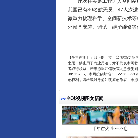
此次任务是工程进入空间站应用
我国已有30名航天员、47人
微重力物理科学、空间新技术等
东山县通报“牛蛙产品抗生素超标问
外设备安装、调试、维护维修等
【免责声明】：以上图、文、音/视频文章
之用，禁止用于商业用途，并不代表本网赞
者取得联系，若来源标注错误或无意侵犯到您的
89525216。本网投稿邮箱：355533
创权利，请转载时务必注明原创作者、来源：
全球视频图文新闻
千年窑火 生生不息