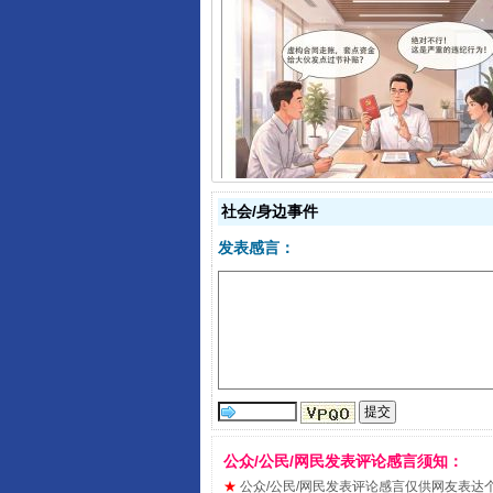
揭开“小金库”的免责幌子
社会/身边事件
发表感言：
受贿1.44亿！段成刚被判无期
公众/公民/网民发表评论感言须知：
★
公众/公民/网民发表评论感言仅供网友表达个人看法