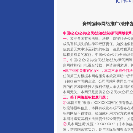
ICP许可
阿坝州三大球赛在茂县开幕
资料编辑/网络推广/法律
中国/公众/公共/全民/法治/法制/新闻网版权
一、
遵守各国有关法律、法规，遵守社会公
成伤害和损失的法律和经济责任。如投递假
信息若无意中涉及到您的权益，请及时联系
版权拥有者的权益。中国/公众/公共/全民/法
二、
中国/公众/公共/全民/法治/法制/
康网站和报刊电视台转载，并请注明来源，
●就下列相关事宜的发生，本网不承担任何法
任何第三方根据本网各服务条款及声明中所
（包括在本网的企业、公司网站和共同合作
言的内容和反映投诉报料信息人承认本网所
国家大学科技园优化重塑工作
本网无关。本网只是提供公众/公民/大众/
三、关于网络版权权属问题：
①
本网注明“来源：XXXXXXX网”的所有
映投诉报料信息，本网有权发布或不发布在
权的网站不得转载、摘编或利用其它方式使用
本网将追究其相关法律责任和经济责任。如
②
凡本网注明“来源：XXXXXXX”（非
象，增强国家软实力，参与国际新闻舆论竞争