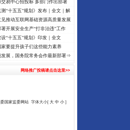
源交易中心招投标 多部门作出部署
测“十五五”规划》发布｜全文｜解
意见推动互联网基础资源高质量发展
署开展安全生产“打非治违”工作
设“十五五”规划》印发｜全文
国家要提升孩子们这些能力素养
心使命 奋进复兴征程丨“转折之城”激荡..
·[视频]
牢记初心使命 奋进复兴征程丨红船起航处
能发展，国务院常务会作最新部署⇒
网络推广投稿请点击这里>>
纪委国家监委网站
字体大小[
大
中
小
]