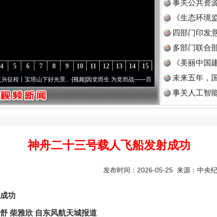
事关公共资
《生态环境监
读
四部门印发
多部门联合部
《美丽中国建
4
5
6
7
8
9
10
11
12
13
14
15
未来五年，
宝塔山下好光景..
·[视频]
因党而生 为党而战——百年“纪”事⑧加强纪律..
·[视频]
牢记初
事关人工智
神舟二十三号载人飞船发射成功
发布时间：2026-05-25 来源：
中央
成功
 柴雅欣 自东风航天城报道