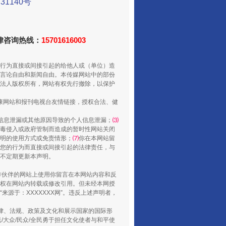
1140号
走走走！国家喊你健身啦
法律咨询热线：
15701616003
行为直接或间接引起的给他人或（单位）造
言论自由和新闻自由。本传媒网站中的部份
法人版权所有，网站有权先行撤除，以保护
健康网站和报刊电视台友情链接，授权合法、健
信息泄漏或其他原因导致的个人信息泄漏；
⑶
毒侵入或政府管制而造成的暂时性网站关闭
明的使用方式或免责情形；
⑺
你在本网站留
您的行为而直接或间接引起的法律责任，与
山西：不断增强治理腐败综合效能
将不定期更新本声明。
合作伙伴的网站上使用你留言在本网站内容和反
权在网站内转载或修改引用。但未经本网授
源于：XXXXXXX网”。违反上述声明者，
法律、法规、政策及文化和展示国家的国际形
大众/民众/全民勇于担任文化使者与和平使