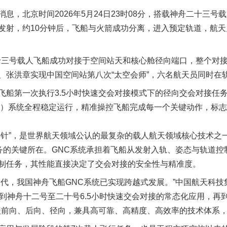
北京时间2026年5月24日23时08分，搭载神舟二十三号
发射，约10分钟后，飞船与火箭成功分离，进入预定轨道，航
十三号载人飞船成功对接于空间站天和核心舱径向端口，整个对接
、张洪章实现中国空间站第八次“太空会师”，六名航天员同时在
第一次执行3.5小时快速交会对接模式下的径向交会对接任务
C）系统全程稳定运行，精准操控飞船完成每一个关键动作，标
实
一纸欠条伤亲情 巡回调解促和解..
穿针”，是世界航天领域公认的最复杂的载人航天领域核心技术之
任务的关键所在。GNC系统承担着飞船从发射入轨、姿态与轨道
制任务，其性能直接决定了交会对接的安全性与精准度。
，我国神舟飞船GNC系统已实现跨越式发展。”中国航天科技
，到神舟十二号至二十号6.5小时快速交会对接的常态化应用，再
覆盖前向、后向、径向，兼具高可靠、高精度、高效率的技术体系