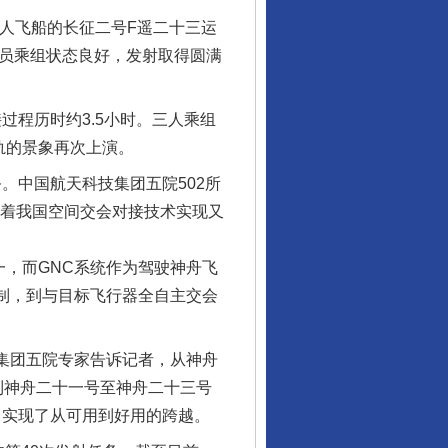
载人飞船的长征二号F遥二十三运
天员乘组状态良好，发射取得圆满
过程历时约3.5小时。三人乘组
轨的景象再次上演。
。中国航天科技集团五院502所
志着我国空间交会对接技术实现又
行业协会接连发公告
一，而GNC系统作为驾驶神舟飞
控制，到与目标飞行器全自主交会
集团五院专家告诉记者，从神舟
到神舟二十一号至神舟二十三号
，实现了从可用到好用的跨越。