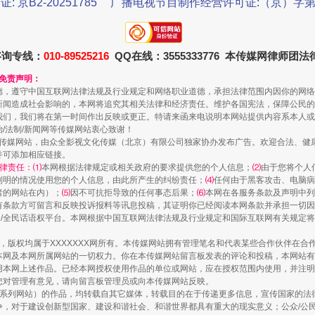
证: 京B2-20251785
广播电视节目制作经营许可证:（京）字第3
规模最大的光氢储一体化项目
咨询专线：
010-89525216
QQ在线：3555333776 本传媒网律师团
和免责声明：
德，遵守中国互联网法律法规及行业规定和网络职业道德，承担法律范围内因你的网络
新闻造成社会影响的，本网将追究其相关法律和经济责任。维护各国宪法，保障公民的
我们，我们将在第一时间作出反映或更正。特请来函来电说明本网站提供内容系本人或
治/法制/新闻网等传媒网站衷心致谢！
新闻网等传媒网站，由众全影视文化传媒（北京）有限公司独家协办发布广告。欢迎合法、
并可添加相应链接。
律责任：⑴
本网根据法律规定或相关政府的要求提供您的个人信息；
⑵
由于您将个人
列明的情况使用您的个人信息，由此所产生的纠纷责任；
⑷
任何由于黑客攻击、电脑病
者的网站在内）；
⑸
因不可抗拒导致的任何事态后果；
⑹
本网在各服务条款及声明中列
有条款方可留言和反映投诉报料等讯息投稿，其证明你已经阅读本网条款并承担一切因
镜头丨大暑三秋近
民众/全民话语权平台。本网根据中国互联网法律法规及行业规定和国际互联网有关规定
作品，版权均属于XXXXXXX网所有。本传媒网站拥有管理笔名和代表某些合作伙伴在
本网及本网所属网站的一切权力。你在本传媒网站留言板发表的评论和投稿，本网站有
本网上述作品。已经本网授权使用作品的单位或网站，应在授权范围内使用，并注明“来
您对管理有意见，请向留言板管理员或向本传媒网站反映。
本传媒系列网站）的作品，均转载自其它媒体，转载目的在于传递更多信息，宣传国家的
，对于建设创新型国家、建设和谐社会、和谐世界都具有重大的现实意义；公众/公民/