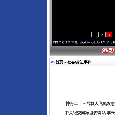
1
2
3
深刻改变雪域高原..
·[视频]
永葆“两个先锋队”本色
·[视频]
牢记初心使命 奋进复兴征程丨
首页
»
社会/身边事件
神舟二十三号载人飞船发射
中央纪委国家监委网站 李云舒