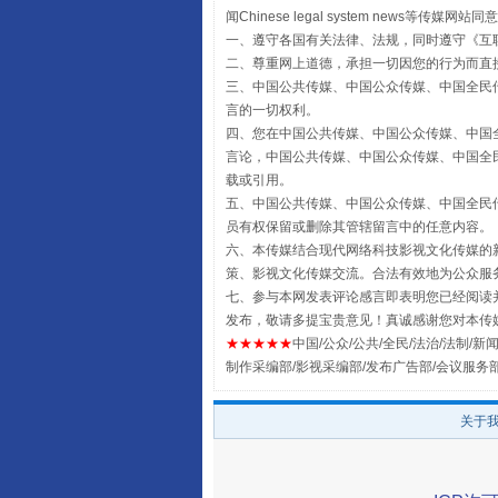
闻Chinese legal system new
一、遵守各国有关法律、法规，同时遵守《
互
二、尊重网上道德，承担一切因您的行为而直
三、中国公共传媒、中国公众传媒、中国全民传媒China 
言的一切权利。
四、您在中国公共传媒、中国公众传媒、中国全民传媒Chin
言论，中国公共传媒、中国公众传媒、中国全民传媒China
载或引用。
五、中国公共传媒、中国公众传媒、中国全民传媒China 
员有权保留或删除其管辖留言中的任意内容。
全民健身五年计划来了！等你上
六、本传媒结合现代网络科技影视文化传媒的新
策、影视文化传媒交流。合法有效地为公众服
七、参与本网发表评论感言即表明您已经阅读并
发布，敬请多提宝贵意见！真诚感谢您对本传
★★★★★
中国/公众/公共/全民/法治/法制/新闻
制作采编部/影视采编部/发布广告部/会议服务
关于