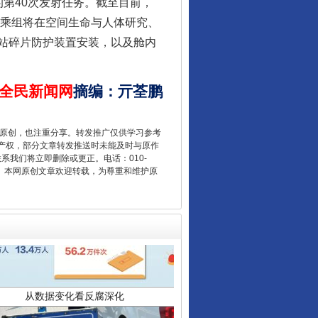
第40次发射任务。截至目前，
员乘组将在空间生命与人体研究、
站碎片防护装置安装，以及舱内
让核能赋能千行百业
全民新闻网
摘编
：
亓荃鹏
重原创，也注重分享。转发推广仅供学习参考
产权，部分文章转发推送时未能及时与原作
联系我们将立即删除或更正。电话：010-
2 1号。本网原创文章欢迎转载，为尊重和维护原
从数据变化看反腐深化