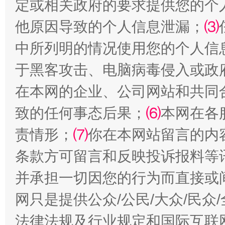
定或相关政府的要求提供您的个
他原因导致的个人信息泄漏；
⑶
中所列明的情况使用您的个人信
于黑客攻击、电脑病毒侵入或政
阿坝州三大球赛在茂县开幕
规模最
在本网的企业、公司网站和共同
致的任何事态后果；
⑹
本网在各
责情形；
⑺
你在本网站留言的内
条款方可留言和反映投诉报料等
并承担一切因您的行为而直接或
网只是提供公众/公民/大众/民
国家大学科技园优化重塑工作
法律法规及行业规定和国际互联