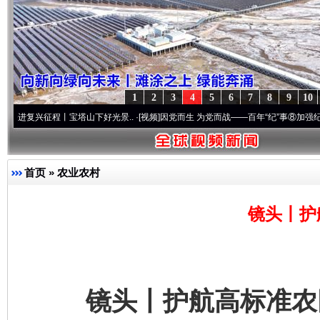
1
2
3
4
5
6
7
8
9
10
程丨宝塔山下好光景..
·[视频]
因党而生 为党而战——百年“纪”事⑧加强纪律..
·[视频]
牢
首页
»
农业农村
镜头丨护
镜头丨护航高标准农