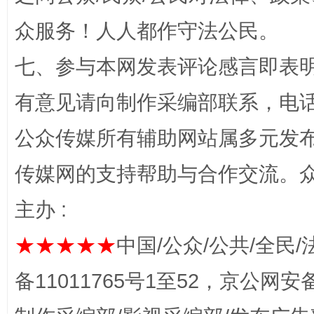
众服务！人人都作守法公民。
七、参与本网发表评论感言即表明
有意见请向制作采编部联系，电话：0
东山县通报“牛蛙产品抗生素超标问题”
法
公众传媒所有辅助网站属多元发
传媒网的支持帮助与合作交流。
主办 :
★★★★★
中国/公众/公共/全民/
备11011765号1至52，京公网安备：
千年窑火 生生不息
一