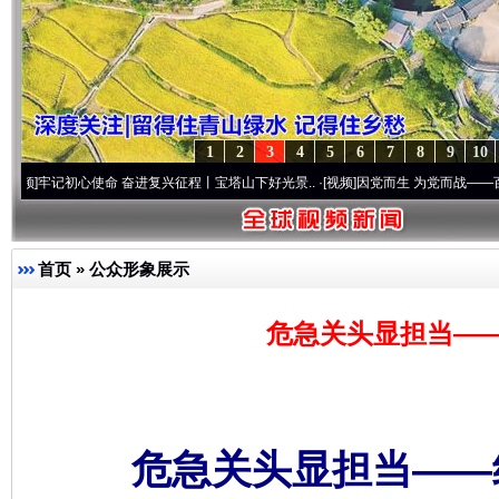
1
2
3
4
5
6
7
8
9
10
心使命 奋进复兴征程丨宝塔山下好光景..
·[视频]
因党而生 为党而战——百年“纪”事⑧加
首页
»
公众形象展示
危急关头显担当—
危急关头显担当——